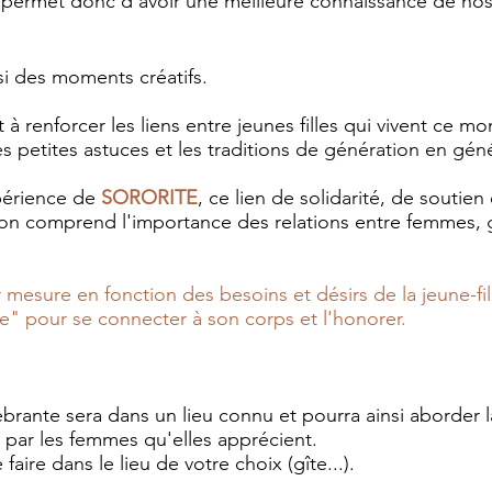
 permet donc d'avoir une meilleure connaissance de nos
si des moments créatifs.
 renforcer les liens entre jeunes filles qui vivent ce m
s petites astuces et les traditions de génération en gén
xpérience de
SORORITE
, ce lien de solidarité, de soutie
l'on comprend l'importance des relations entre femmes, 
mesure en fonction des besoins et désirs de la jeune-fi
me" pour se connecter à son corps et l'honorer.
brante sera dans un lieu connu et pourra ainsi aborder 
 par les femmes qu'elles apprécient.
ire dans le lieu de votre choix (gîte...).