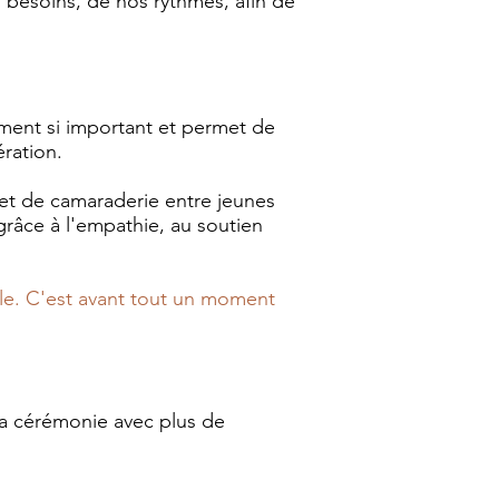
 besoins, de nos rythmes, afin de
oment si important et permet de
ération.
n et de camaraderie entre jeunes
grâce à l'empathie, au soutien
lle. C'est avant tout un moment
la cérémonie avec plus de