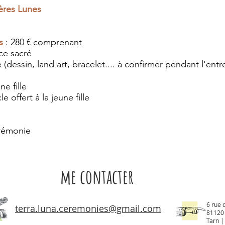
ères Lunes
s
: 280 € comprenant
ce sacré
ve (dessin, land art, bracelet.... à confirmer pendant l'en
e fille
 offert à la jeune fille
érémonie
me contacter
6 rue 
terra.luna.ceremonies@gmail.com
81120
Tarn |