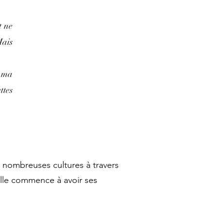
t ne
Mais
r ma
ttes
 nombreuses cultures à travers
elle commence à avoir ses