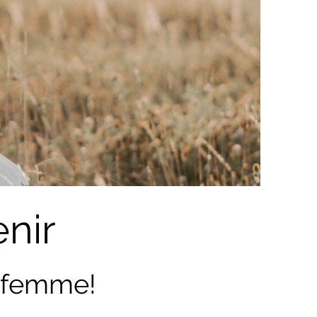
nir
t femme!