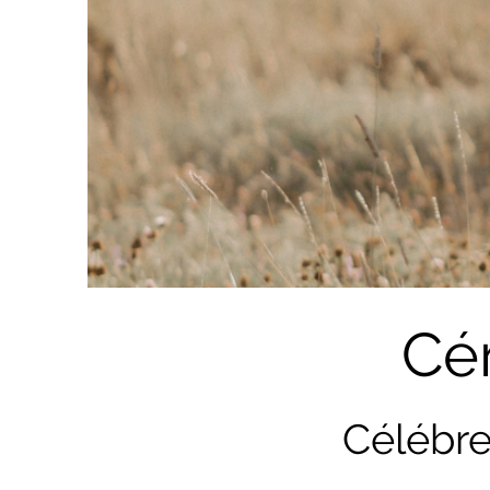
Cé
Célébre