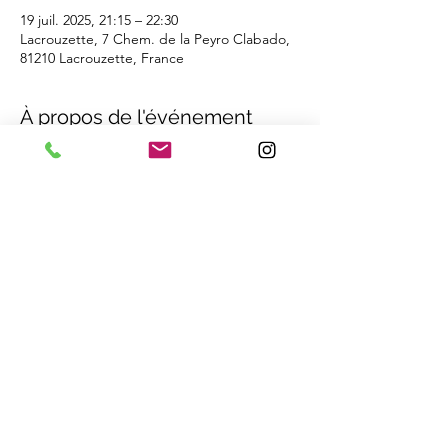
19 juil. 2025, 21:15 – 22:30
Lacrouzette, 7 Chem. de la Peyro Clabado,
81210 Lacrouzette, France
À propos de l'événement
Inscription obligatoire. 
Prévoir une lampe électrique, et pour votre 
confort, un tapis de sol, un plaid...
Participation : 18 € - à régler sur place
Selon la météo (pluie, vent), le bain sonore 
& vibratoire n'aura pas lieu.
Partager cet événement