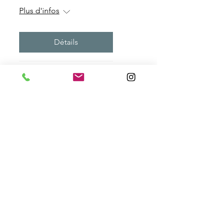
Plus d'infos
Détails
CELEBRER LA
MENOPAUSE, et
renaître à soi!
sam. 07 juin
Plus d'infos